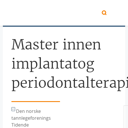
Hopp til hovedinnhold
Master innen
implantatog
periodontalterap
Den norske
tannlegeforenings
Tidende