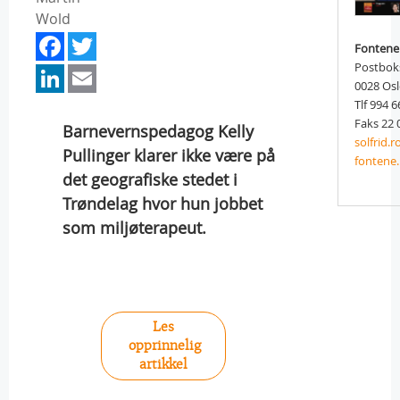
Wold
Facebook
Twitter
Fontene
LinkedIn
Email
Postbok
0028 Os
Tlf 994 6
Faks 22 
Barnevernspedagog Kelly
solfrid.
Pullinger klarer ikke være på
fontene
det geografiske stedet i
Trøndelag hvor hun jobbet
som miljøterapeut.
Les
opprinnelig
artikkel