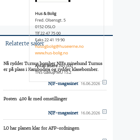
Hus & Bolig
Fred. Olsensgt. 5
0152 OSLO
Tlf 22 47 75 00
Faks 22 41 19 90
Relaterte saker
husogbolig@huseierne.no
www.hus-bolig.no
Nå rydder Turnus bomber NJFs minehund Turnus
Antall lesere
245 000
er på plass i Kambodsja og rydder klasebomber.
TNS Gallup MU 15.2
16.06.2026
NJF-magasinet
Posten  400 år med omstillinger
16.06.2026
NJF-magasinet
LO har planen klar for AFP-ordningen