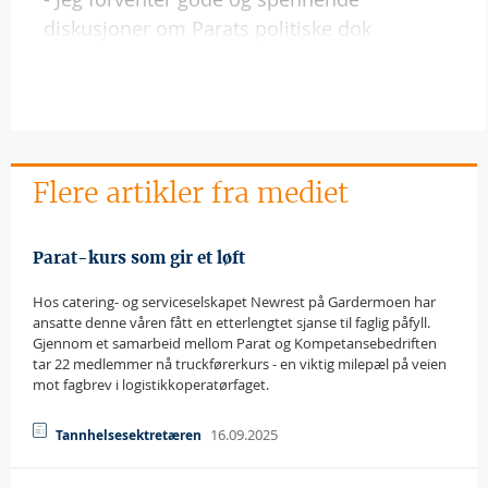
diskusjoner om Parats politiske dok
Flere artikler fra mediet
Parat-kurs som gir et løft
Hos catering- og serviceselskapet Newrest på Gardermoen har
ansatte denne våren fått en etterlengtet sjanse til faglig påfyll.
Gjennom et samarbeid mellom Parat og Kompetansebedriften
tar 22 medlemmer nå truckførerkurs - en viktig milepæl på veien
mot fagbrev i logistikkoperatørfaget.
16.09.2025
Tannhelsesektretæren