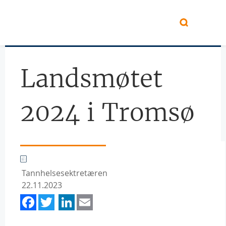
Hopp til hovedinnhold
Landsmøtet
2024 i Tromsø
Tannhelsesektretæren
22.11.2023
Facebook
Twitter
LinkedIn
Email