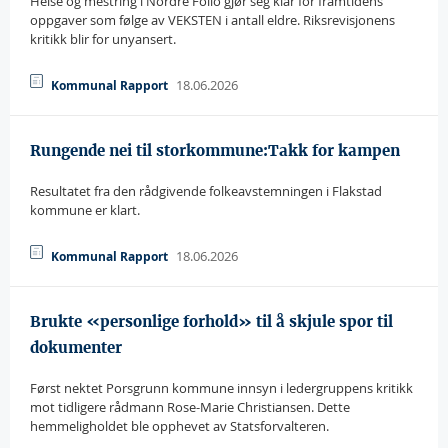
Helse og mestring i Nordre Follo gjør seg klar for framtidens
oppgaver som følge av VEKSTEN i antall eldre. Riksrevisjonens
kritikk blir for unyansert.
18.06.2026
Kommunal Rapport
Rungende nei til storkommune:Takk for kampen
Resultatet fra den rådgivende folkeavstemningen i Flakstad
kommune er klart.
18.06.2026
Kommunal Rapport
Brukte «personlige forhold» til å skjule spor til
dokumenter
Først nektet Porsgrunn kommune innsyn i ledergruppens kritikk
mot tidligere rådmann Rose-Marie Christiansen. Dette
hemmeligholdet ble opphevet av Statsforvalteren.