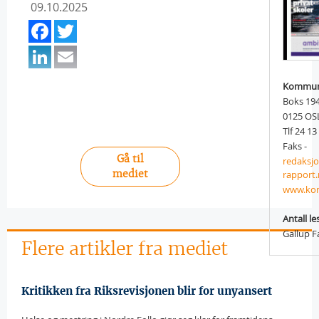
09.10.2025
Facebook
Twitter
LinkedIn
Email
Kommun
Boks 194
0125 OS
Tlf 24 13
Faks -
Gå til
redaks
mediet
rapport
www.kom
Antall le
Gallup F
Flere artikler fra mediet
Kritikken fra Riksrevisjonen blir for unyansert