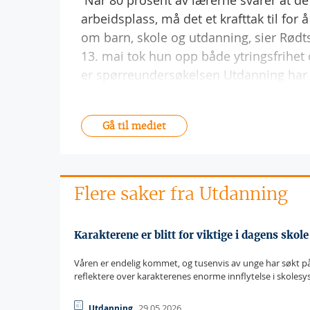
 Når 80 prosent av lærerne svarer at d
arbeidsplass, må det et krafttak til fo
om barn, skole og utdanning, sier Rødt
13. mai tok hun opp både ytringsfrihet 
er spørreundersøkelsen Utdanning har 
Gå til mediet
Flere saker fra Utdanning
Karakterene er blitt for viktige i dagens skole
Våren er endelig kommet, og tusenvis av unge har søkt på
reflektere over karakterenes enorme innflytelse i skolesy
29.05.2026
Utdanning