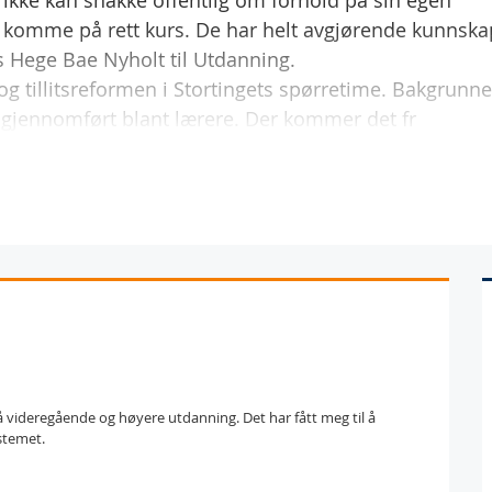
e ikke kan snakke offentlig om forhold på sin egen
r å komme på rett kurs. De har helt avgjørende kunnska
s Hege Bae Nyholt til Utdanning.
og tillitsreformen i Stortingets spørretime. Bakgrunn
gjennomført blant lærere. Der kommer det fr
 videregående og høyere utdanning. Det har fått meg til å
stemet.