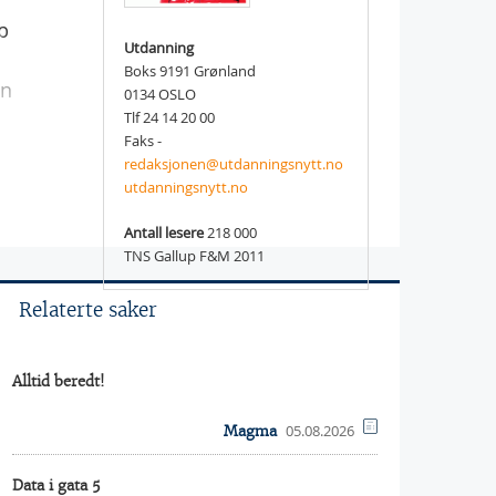
p
Utdanning
Boks 9191 Grønland
en
0134 OSLO
Tlf 24 14 20 00
Faks -
redaksjonen@utdanningsnytt.no
utdanningsnytt.no
Antall lesere
218 000
TNS Gallup F&M 2011
Relaterte saker
Alltid beredt!
05.08.2026
Magma
Data i gata 5