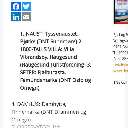
Facebook
Twitter
LinkedIn
Email
1. NAUST: Tyssenaustet,
Fjell og 
Bjørke (DNT Sunnmøre) 2.
Youngst
0181 Os
1800-TALLS VILLA: Villa
Tlf 4000
Vibrandsøy, Haugesund
Faks 22 
(Haugesund Turistforening) 3.
redaksj
www.dnt
SETER: Fjølburøsta,
Femundsmarka (DNT Oslo og
TNS Gal
Omegn)
4. DAMHUS: Damhytta,
Finnemarka (DNT Drammen og
Omegn)
5. OBSERVATORIUM: