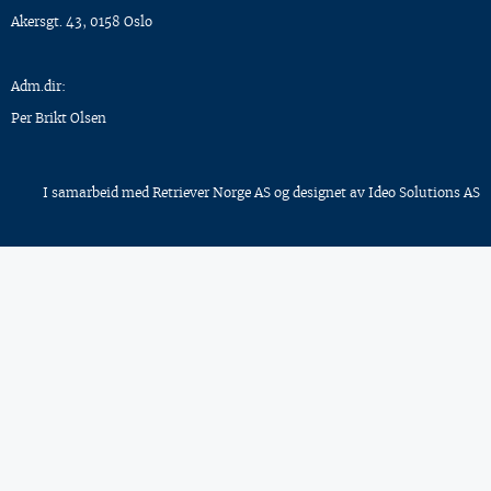
Akersgt. 43, 0158 Oslo
Adm.dir:
Per Brikt Olsen
I samarbeid med
Retriever Norge AS
og designet av
Ideo Solutions AS