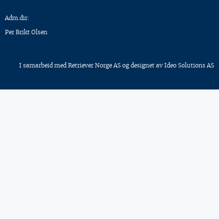
Adm.dir:
Per Brikt Olsen
I samarbeid med
Retriever Norge AS
og designet av
Ideo Solutions AS