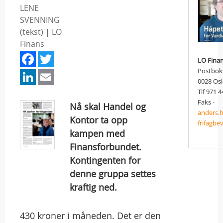
LENE
SVENNING
(tekst) | LO
Finans
Facebook
Twitter
LO Fina
LinkedIn
Email
Postbok
0028 Os
Tlf 971 4
Faks -
Nå skal Handel og
anders.
Kontor ta opp
frifagbe
kampen med
Finansforbundet.
Kontingenten for
denne gruppa settes
kraftig ned.
430 kroner i måneden. Det er den