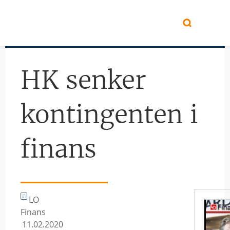
Hopp til hovedinnhold
HK senker
kontingenten i
finans
LO
Finans
11.02.2020