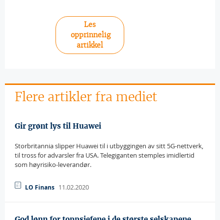
Les
opprinnelig
artikkel
Flere artikler fra mediet
Gir grønt lys til Huawei
Storbritannia slipper Huawei til i utbyggingen av sitt 5G-nettverk,
til tross for advarsler fra USA. Telegiganten stemples imidlertid
som høyrisiko-leverandør.
11.02.2020
LO Finans
God lønn for toppsjefene i de største selskapene