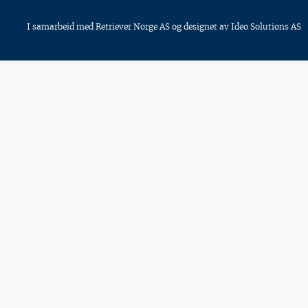
I samarbeid med
Retriever Norge AS
og designet av
Ideo Solutions AS