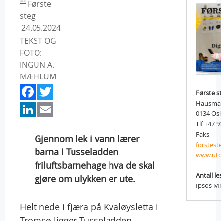
Første
steg
24.05.2024
TEKST OG
FOTO:
INGUN A.
MÆHLUM
Facebook
Twitter
Første s
LinkedIn
Email
Hausman
0134 Os
Tlf +47 9
Faks -
Gjennom lek i vann lærer
forstes
barna i Tusseladden
www.utd
friluftsbarnehage hva de skal
Antall le
gjøre om ulykken er ute.
Ipsos MM
Helt nede i fjæra på Kvaløysletta i
Tromsø ligger Tusseladden