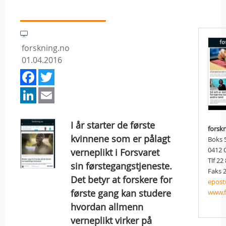
forskning.no
01.04.2016
Facebook
Twitter
LinkedIn
Email
I år starter de første
forsk
kvinnene som er pålagt
Boks 
0412
verneplikt i Forsvaret
Tlf 22
sin førstegangstjeneste.
Faks 2
Det betyr at forskere for
epost
første gang kan studere
www.f
hvordan allmenn
verneplikt virker på