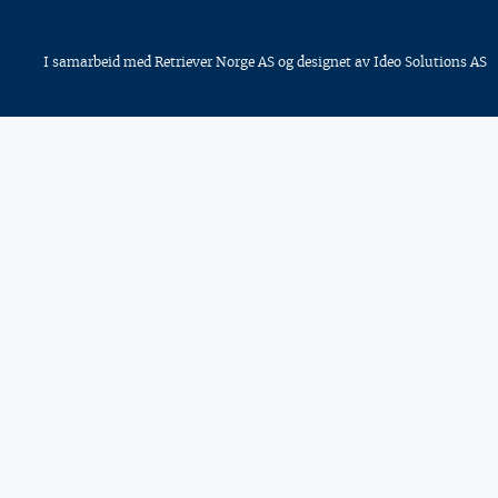
I samarbeid med
Retriever Norge AS
og designet av
Ideo Solutions AS