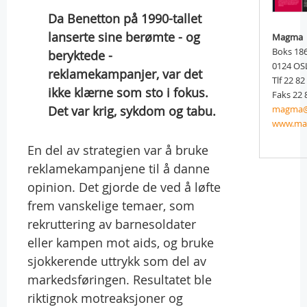
Da Benetton på 1990-tallet
lanserte sine berømte - og
Magma
Boks 186
beryktede -
0124 OS
reklamekampanjer, var det
Tlf 22 82
ikke klærne som sto i fokus.
Faks 22 
Det var krig, sykdom og tabu.
magma@f
www.ma
En del av strategien var å bruke
reklamekampanjene til å danne
opinion. Det gjorde de ved å løfte
frem vanskelige temaer, som
rekruttering av barnesoldater
eller kampen mot aids, og bruke
sjokkerende uttrykk som del av
markedsføringen. Resultatet ble
riktignok motreaksjoner og