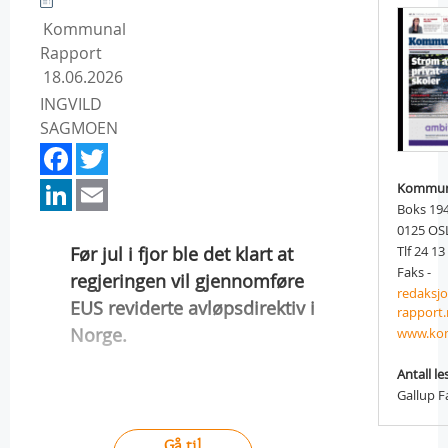
Kommunal
Rapport
18.06.2026
INGVILD
SAGMOEN
Facebook
Twitter
LinkedIn
Email
Kommun
Boks 194
0125 OS
Før jul i fjor ble det klart at
Tlf 24 13
Faks -
regjeringen vil gjennomføre
redaks
EUS reviderte avløpsdirektiv i
rapport
Norge.
www.kom
Antall le
Gallup F
Gå til