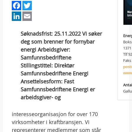
Facebook
Twitter
LinkedIn
Email
Søknadsfrist: 25.11.2022 Vi søker
Ener
deg som brenner for fornybar
Boks
1371
energi Arbeidsgiver:
Tlf 9
Samfunnsbedriftene
Faks 
Stillingstittel: Direktør
post
Samfunnsbedriftene Energi
www.
Ansettelsesform: Fast
Antal
Samfunnsbedriftene Energi er
Gall
arbeidsgiver- og
interesseorganisasjon for over 170
virksomheter i kraftbransjen. Vi
representerer medlemmer som står