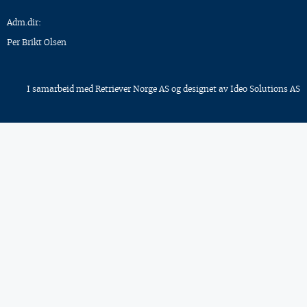
Adm.dir:
Per Brikt Olsen
I samarbeid med
Retriever Norge AS
og designet av
Ideo Solutions AS