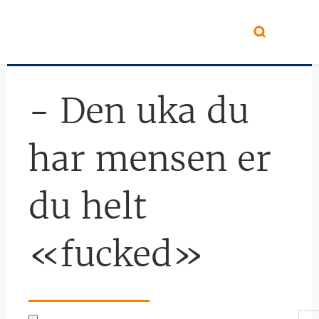
Hopp til hovedinnhold
- Den uka du
har mensen er
du helt
«fucked»