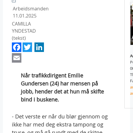
Arbeidsmanden
11.01.2025
CAMILLA
YNDESTAD
(tekst)
Facebook
Twitter
LinkedIn
Email
A
P
0
Når trafikkdirigent Emilie
T
F
Gundersen (24) har mensen på
a
jobb, hender det at hun må skifte
a
bind i buskene.
- Det verste er når du blør gjennom og
ikke har med deg ekstra tampong og
truse, og må gå rundt med de skitne