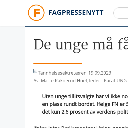
Hopp til hovedinnhold
De unge må få
Tannhelsesektretæren
19.09.2023
Av: Marte Raknerud Hoel, leder i Parat UNG
Uten unge tillitsvalgte har vi ikke no
en plass rundt bordet. Ifølge FN er 
det kun 2,6 prosent av verdens poli