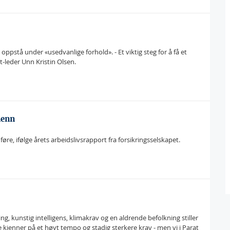
ppstå under «usedvanlige forhold». - Et viktig steg for å få et
at-leder Unn Kristin Olsen.
menn
føre, ifølge årets arbeidslivsrapport fra forsikringsselskapet.
ng, kunstig intelligens, klimakrav og en aldrende befolkning stiller
 kjenner på et høyt tempo og stadig sterkere krav - men vi i Parat