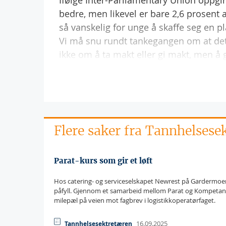
Ifølge Inter-Parliamentary Union oppgi
bedre, men likevel er bare 2,6 prosent 
så vanskelig for unge å skaffe seg en p
Vi må snu rundt tankegangen om at det 
ikke om å ta makt eller gi makt, men å 
Flere saker fra Tannhelsese
Parat-kurs som gir et løft
Hos catering- og serviceselskapet Newrest på Gardermoen h
påfyll. Gjennom et samarbeid mellom Parat og Kompetans
milepæl på veien mot fagbrev i logistikkoperatørfaget.
16.09.2025
Tannhelsesektretæren