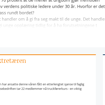
r 70 prosent at de mener at ungdom gjør fremtiden
av verdens politiske ledere under 30 år. Hvorfor er de
lass rundt bordet?
handler om å gi fra seg makt til de unge. Det handle
gi unge opplæring tidlig for å ha forutsetningene t
ktretæren
ar ansatte denne våren fått en etterlengtet sjanse til faglig
ebedriften tar 22 medlemmer nå truckførerkurs - en viktig