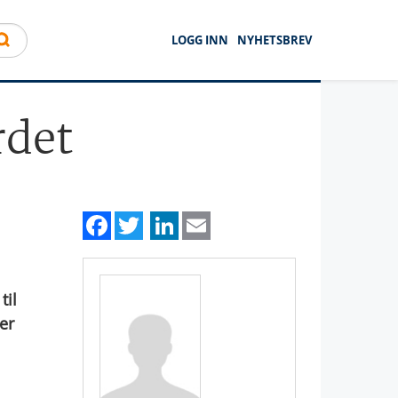
LOGG INN
NYHETSBREV
rdet
Facebook
Twitter
LinkedIn
Email
til
er