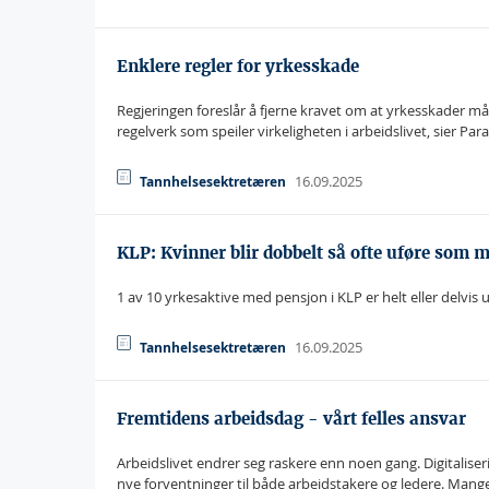
Enklere regler for yrkesskade
Regjeringen foreslår å fjerne kravet om at yrkesskader må o
regelverk som speiler virkeligheten i arbeidslivet, sier Par
16.09.2025
Tannhelsesektretæren
KLP: Kvinner blir dobbelt så ofte uføre som 
1 av 10 yrkesaktive med pensjon i KLP er helt eller delvis u
16.09.2025
Tannhelsesektretæren
Fremtidens arbeidsdag - vårt felles ansvar
Arbeidslivet endrer seg raskere enn noen gang. Digitaliseri
nye forventninger til både arbeidstakere og ledere. Mange