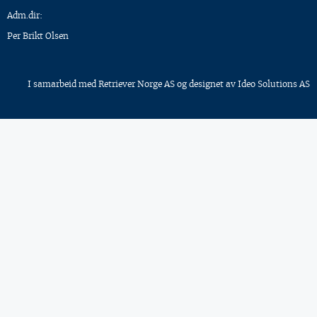
Adm.dir:
Per Brikt Olsen
I samarbeid med
Retriever Norge AS
og designet av
Ideo Solutions AS