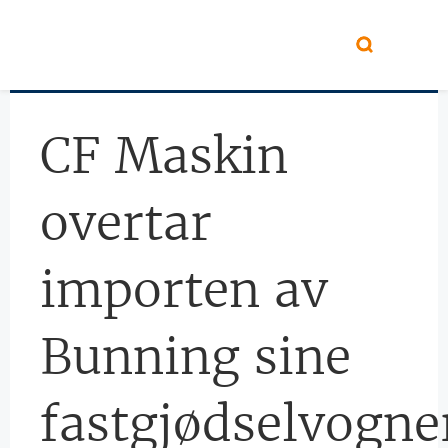
Hopp til hovedinnhold
CF Maskin
overtar
importen av
Bunning sine
fastgjødselvogne