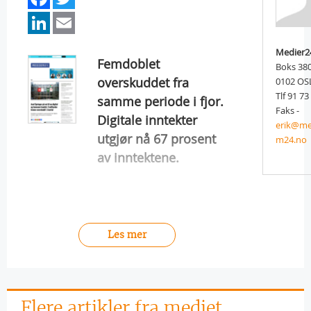
LinkedIn
Email
Medier2
Femdoblet
Boks 38
overskuddet fra
0102 OS
Tlf 91 73
samme periode i fjor.
Faks -
Digitale inntekter
erik@me
utgjør nå 67 prosent
m24.no
av inntektene.
Les mer
Flere artikler fra mediet