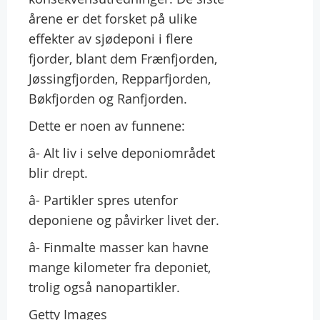
årene er det forsket på ulike
effekter av sjødeponi i flere
fjorder, blant dem Frænfjorden,
Jøssingfjorden, Repparfjorden,
Bøkfjorden og Ranfjorden.
Dette er noen av funnene:
â- Alt liv i selve deponiområdet
blir drept.
â- Partikler spres utenfor
deponiene og påvirker livet der.
â- Finmalte masser kan havne
mange kilometer fra deponiet,
trolig også nanopartikler.
Getty Images