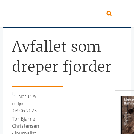
Hopp til hovedinnhold
Avfallet som
dreper fjorder
Natur &
miljø
08.06.2023
Tor Bjarne
Christensen
- Journalist