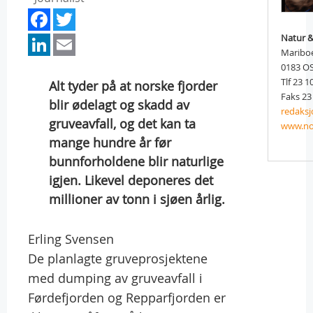
Facebook
Twitter
LinkedIn
Email
Natur &
Mariboe
0183 O
Tlf 23 1
Alt tyder på at norske fjorder
Faks 23
blir ødelagt og skadd av
redaks
gruveavfall, og det kan ta
www.n
mange hundre år før
bunnforholdene blir naturlige
igjen. Likevel deponeres det
millioner av tonn i sjøen årlig.
Erling Svensen
De planlagte gruveprosjektene
med dumping av gruveavfall i
Førdefjorden og Repparfjorden er