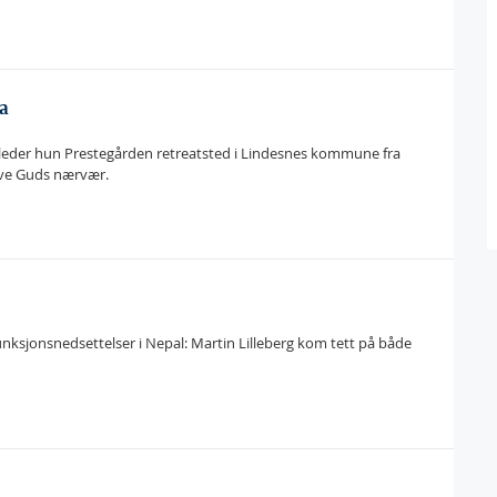
a
el leder hun Prestegården retreatsted i Lindesnes kommune fra
ve Guds nærvær.
unksjonsnedsettelser i Nepal: Martin Lilleberg kom tett på både