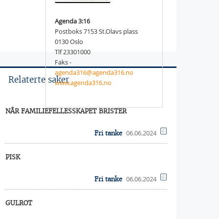
Agenda 3:16
Postboks 7153 St.Olavs plass
0130 Oslo
Tlf 23301000
Faks -
agenda316@agenda316.no
Relaterte saker
www.agenda316.no
NÅR FAMILIEFELLESSKAPET BRISTER
06.06.2024
Fri tanke
PISK
06.06.2024
Fri tanke
GULROT