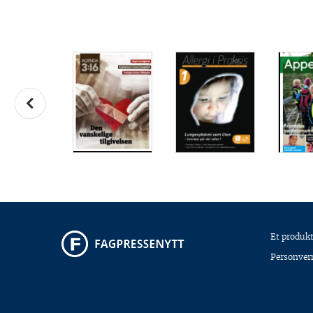
Et produkt
Personver