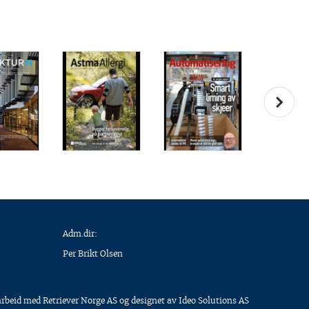
Adm.dir:
Per Brikt Olsen
arbeid med
Retriever Norge AS
og designet av
Ideo Solutions AS