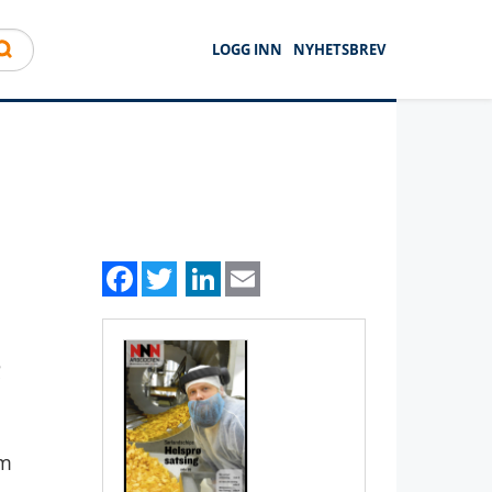
LOGG INN
NYHETSBREV
Facebook
Twitter
LinkedIn
Email
om