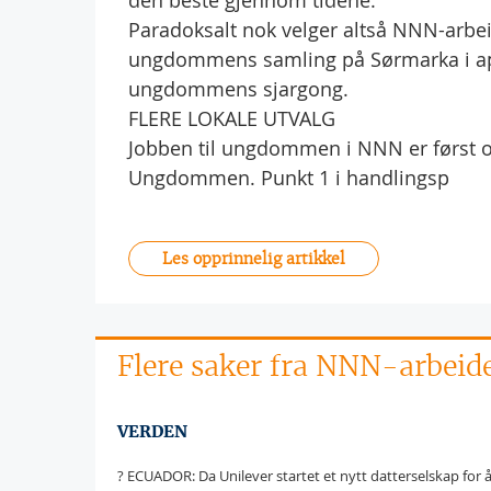
den beste gjennom tidene.
Paradoksalt nok velger altså NNN-arbei
ungdommens samling på Sørmarka i apr
ungdommens sjargong.
FLERE LOKALE UTVALG
Jobben til ungdommen i NNN er først o
Ungdommen. Punkt 1 i handlingsp
Les opprinnelig artikkel
Flere saker fra NNN-arbeid
VERDEN
? ECUADOR: Da Unilever startet et nytt datterselskap for 