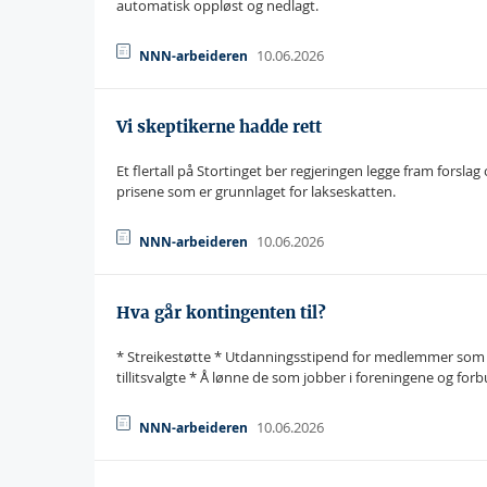
automatisk oppløst og nedlagt.
10.06.2026
NNN-arbeideren
Vi skeptikerne hadde rett
Et flertall på Stortinget ber regjeringen legge fram forsla
prisene som er grunnlaget for lakseskatten.
10.06.2026
NNN-arbeideren
Hva går kontingenten til?
* Streikestøtte * Utdanningsstipend for medlemmer som 
tillitsvalgte * Å lønne de som jobber i foreningene og for
10.06.2026
NNN-arbeideren