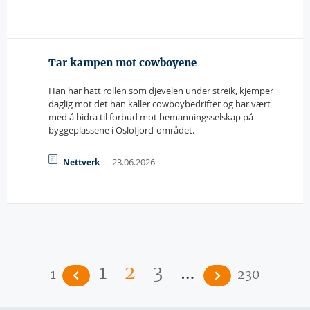
Tar kampen mot cowboyene
Han har hatt rollen som djevelen under streik, kjemper
daglig mot det han kaller cowboybedrifter og har vært
med å bidra til forbud mot bemanningsselskap på
byggeplassene i Oslofjord-området.
23.06.2026
Nettverk
Sider
…
1
2
3
1
230