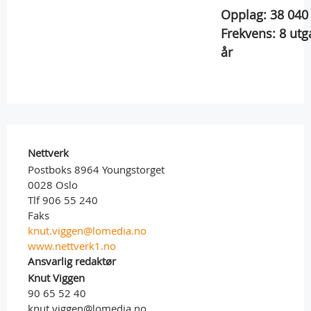
Opplag:
38 040
Frekvens:
8
utg
år
Nettverk
Postboks 8964 Youngstorget
0028 Oslo
Tlf 906 55 240
Faks
knut.viggen@lomedia.no
www.nettverk1.no
Ansvarlig redaktør
Knut Viggen
90 65 52 40
knut.viggen@lomedia.no