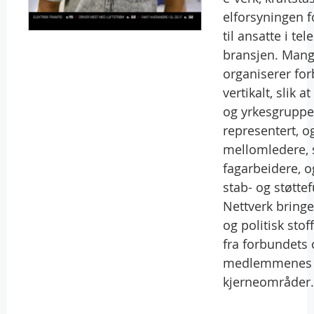
elforsyningen fo
til ansatte i te
bransjen. Mang
organiserer fo
vertikalt, slik 
og yrkesgruppe
representert, o
mellomledere, 
fagarbeidere, 
stab- og støtte
Nettverk bringer
og politisk stof
fra forbundets 
medlemmenes
kjerneområder.