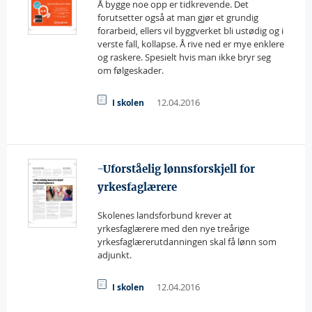
Å bygge noe opp er tidkrevende. Det
forutsetter også at man gjør et grundig
forarbeid, ellers vil byggverket bli ustødig og i
verste fall, kollapse. Å rive ned er mye enklere
og raskere. Spesielt hvis man ikke bryr seg
om følgeskader.
12.04.2016
I skolen
−Uforståelig lønnsforskjell for
yrkesfaglærere
Skolenes landsforbund krever at
yrkesfaglærere med den nye treårige
yrkesfaglærerutdanningen skal få lønn som
adjunkt.
12.04.2016
I skolen