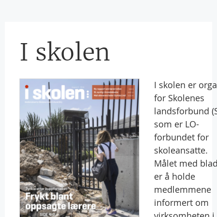
I skolen
I skolen er org
for Skolenes
landsforbund (S
som er LO-
forbundet for
skoleansatte.
Målet med blad
er å holde
medlemmene
informert om
virksomheten i