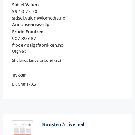
Sidsel Valum
99 10 77 70
sidsel.valum@lomedia.no
Annonseansvarlig
Frode Frantzen
907 39 687
frode@salgsfabrikken.no
Utgiver:
Skolenes landsforbund (SL)
Trykkeri:
BK Grafisk AS
Kunsten å rive ned