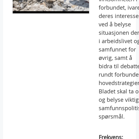
forbundet, ivar
deres interesse
ved å belyse
situasjonen de
i arbeidslivet o
samfunnet for
øvrig, samt å
bidra til debatt
rundt forbunde
hovedstrategier
Bladet skal ta 
og belyse vikti
samfunnspoliti
spørsmål.
Frekvens: