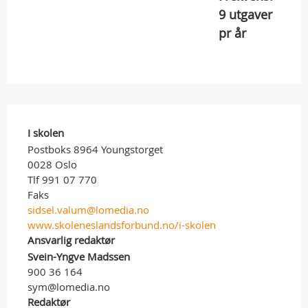
9
utgaver
pr år
I skolen
Postboks 8964 Youngstorget
0028 Oslo
Tlf 991 07 770
Faks
sidsel.valum@lomedia.no
www.skoleneslandsforbund.no/i-skolen
Ansvarlig redaktør
Svein-Yngve Madssen
900 36 164
sym@lomedia.no
Redaktør