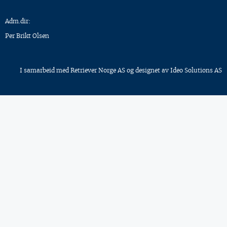
Adm.dir:
Per Brikt Olsen
I samarbeid med
Retriever Norge AS
og designet av
Ideo Solutions AS