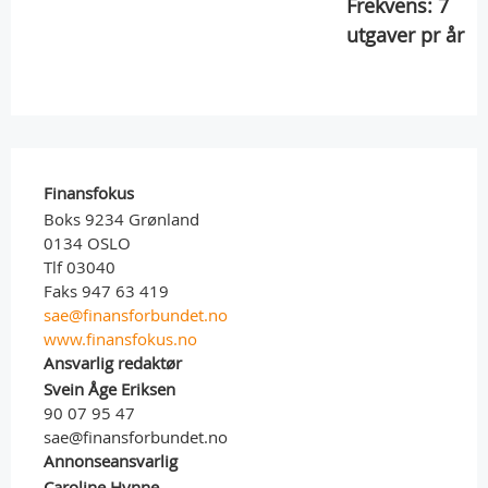
Frekvens:
7
utgaver pr år
Finansfokus
Boks 9234 Grønland
0134 OSLO
Tlf 03040
Faks 947 63 419
sae@finansforbundet.no
www.finansfokus.no
Ansvarlig redaktør
Svein Åge Eriksen
90 07 95 47
sae@finansforbundet.no
Annonseansvarlig
Caroline Hynne