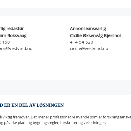
lig redaktør
Annonseansvarlig
ørn Roksvaag
Cicilie Øksenvåg Bjørshol
2 158
414 54 520
orn@vestvind.no
cicilie@vestvind.no
 ER EN DEL AV LØSNINGEN
li viktig fremover. Det mener professor Tore Kvande som er forskningsansvar
 og påvirke plan- og bygningsregler, forskrifter og veiledninger.