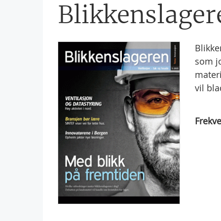
Blikkenslager
Blikke
som jo
materi
vil bl
Frekve