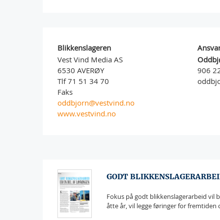
Blikkenslageren
Ansvar
Vest Vind Media AS
Oddbj
6530 AVERØY
906 2
Tlf 71 51 34 70
oddbj
Faks
oddbjorn@vestvind.no
www.vestvind.no
GODT BLIKKENSLAGERARBEID
Fokus på godt blikkenslagerarbeid vil b
åtte år, vil legge føringer for fremtiden