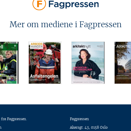
Mer om mediene i Fagpressen
 fra Fagpressen.
Fagpressen
n
Akersgt. 43, 0158 Oslo