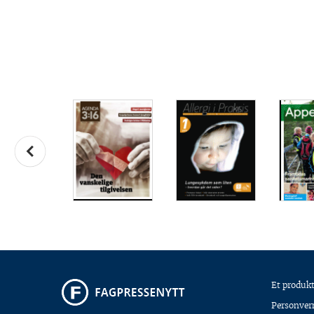
Et produkt
Personver