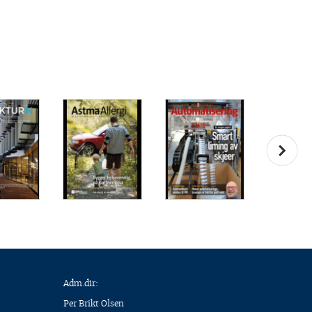
Adm.dir:
Per Brikt Olsen