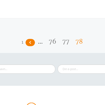
…
76
77
78
1