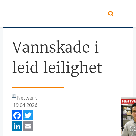
Hopp til hovedinnhold
Vannskade i
leid leilighet
Nettverk
19.04.2026
Facebook
Twitter
LinkedIn
Email