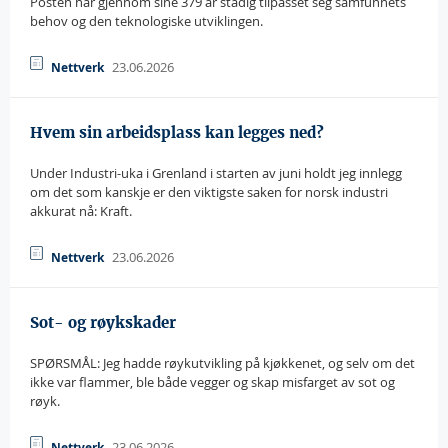
Posten har gjennom sine 379 år stadig tilpasset seg samfunnets
behov og den teknologiske utviklingen.
23.06.2026
Nettverk
Hvem sin arbeidsplass kan legges ned?
Under Industri-uka i Grenland i starten av juni holdt jeg innlegg
om det som kanskje er den viktigste saken for norsk industri
akkurat nå: Kraft.
23.06.2026
Nettverk
Sot- og røykskader
SPØRSMÅL: Jeg hadde røykutvikling på kjøkkenet, og selv om det
ikke var flammer, ble både vegger og skap misfarget av sot og
røyk.
23.06.2026
Nettverk