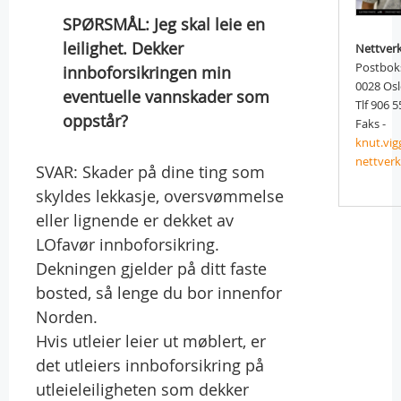
SPØRSMÅL: Jeg skal leie en
leilighet. Dekker
Nettver
Postbok
innboforsikringen min
0028 Os
eventuelle vannskader som
Tlf 906 5
oppstår?
Faks -
knut.vi
nettver
SVAR: Skader på dine ting som
skyldes lekkasje, oversvømmelse
eller lignende er dekket av
LOfavør innboforsikring.
Dekningen gjelder på ditt faste
bosted, så lenge du bor innenfor
Norden.
Hvis utleier leier ut møblert, er
det utleiers innboforsikring på
utleieleiligheten som dekker