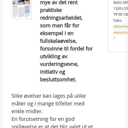
mye av det rent
Boks 34
1326 LY
praktiske
Tlf 90 10
redningsarbeidet,
Faks -
som man får for
sikkerh
eksempel i en
www.nso
/
fullskalaøvelse,
forsvinne til fordel for
utvikling av
vurderingsevne,
initiativ og
besluttsomhet.
Slike øvelser kan lages på ulike
måter og i mange tilfeller med
enkle midler.
En forutsetning for en god
spilløvelse er at det blir valgt ut et