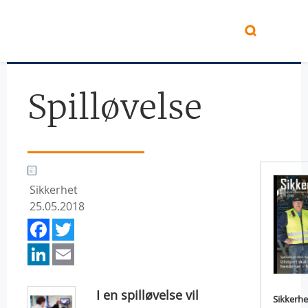
Hopp til hovedinnhold
Spilløvelse
Sikkerhet
25.05.2018
Facebook
Twitter
LinkedIn
Email
I en spilløvelse vil
Sikkerhe