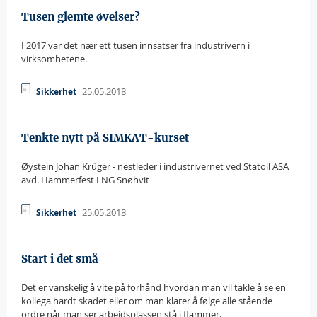
Tusen glemte øvelser?
I 2017 var det nær ett tusen innsatser fra industrivern i
virksomhetene.
25.05.2018
Sikkerhet
Tenkte nytt på SIMKAT-kurset
Øystein Johan Krüger - nestleder i industrivernet ved Statoil ASA
avd. Hammerfest LNG Snøhvit
25.05.2018
Sikkerhet
Start i det små
Det er vanskelig å vite på forhånd hvordan man vil takle å se en
kollega hardt skadet eller om man klarer å følge alle stående
ordre når man ser arbeidsplassen stå i flammer.