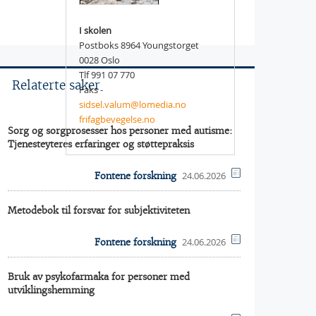
I skolen
Postboks 8964 Youngstorget
0028 Oslo
Tlf 991 07 770
Relaterte saker
Faks -
sidsel.valum@lomedia.no
frifagbevegelse.no
Sorg og sorgprosesser hos personer med autisme:
Tjenesteyteres erfaringer og støttepraksis
24.06.2026
Fontene forskning
Metodebok til forsvar for subjektiviteten
24.06.2026
Fontene forskning
Bruk av psykofarmaka for personer med
utviklingshemming