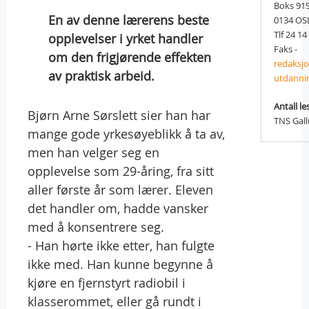
Boks 91
En av denne lærerens beste
0134 OS
Tlf 24 14
opplevelser i yrket handler
Faks -
om den frigjørende effekten
redaksj
av praktisk arbeid.
utdanni
Antall le
Bjørn Arne Sørslett sier han har
TNS Gal
mange gode yrkesøyeblikk å ta av,
men han velger seg en
opplevelse som 29-åring, fra sitt
aller første år som lærer. Eleven
det handler om, hadde vansker
med å konsentrere seg.
- Han hørte ikke etter, han fulgte
ikke med. Han kunne begynne å
kjøre en fjernstyrt radiobil i
klasserommet, eller gå rundt i