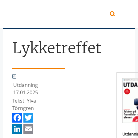
Hopp til hovedinnhold
Lykketreffet
Utdanning
17.01.2025
Tekst: Ylva
Törngren
Facebook
Twitter
LinkedIn
Email
Utdanni