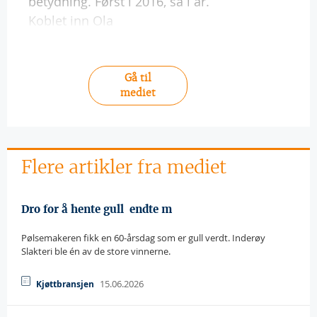
betydning. Først i 2016, så i år.
Koblet inn Ola
Gå til
mediet
Flere artikler fra mediet
Dro for å hente gull  endte m
Pølsemakeren fikk en 60-årsdag som er gull verdt. Inderøy
Slakteri ble én av de store vinnerne.
15.06.2026
Kjøttbransjen