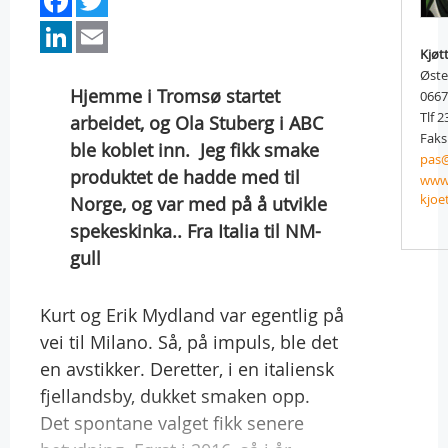
LinkedIn
Email
Kjøt
Øste
Hjemme i Tromsø startet
066
Tlf 2
arbeidet, og Ola Stuberg i ABC
Faks
ble koblet inn.  Jeg fikk smake
pas@
produktet de hadde med til
www.
kjoe
Norge, og var med på å utvikle
spekeskinka.. Fra Italia til NM-
gull
Kurt og Erik Mydland var egentlig på
vei til Milano. Så, på impuls, ble det
en avstikker. Deretter, i en italiensk
fjellandsby, dukket smaken opp.
Det spontane valget fikk senere