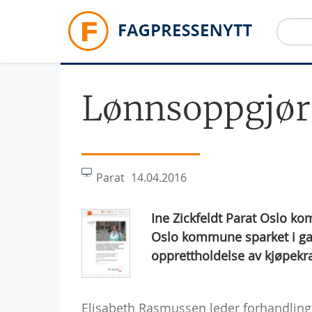
Hopp til hovedinnhold
Lønnsoppgjør
Parat
14.04.2016
Ine Zickfeldt Parat Oslo k
Oslo kommune sparket i gan
opprettholdelse av kjøpekra
Elisabeth Rasmussen leder forhandlin