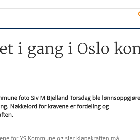
et i gang i Oslo k
ommune foto Siv M Bjelland Torsdag ble lønnsoppgjøret
g. Nøkkelord for kravene er fordeling og
ften.
gene for YS Kommune og sier kjøpekraften må