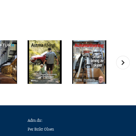
Adm.dir:
Per Brikt Olsen