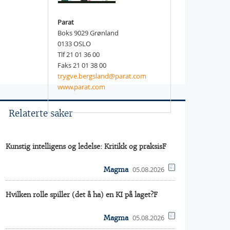
Parat
Boks 9029 Grønland
0133 OSLO
Tlf 21 01 36 00
Faks 21 01 38 00
trygve.bergsland@parat.com
www.parat.com
Relaterte saker
Kunstig intelligens og ledelse: Kritikk og praksisF
05.08.2026
Magma
Hvilken rolle spiller (det å ha) en KI på laget?F
05.08.2026
Magma