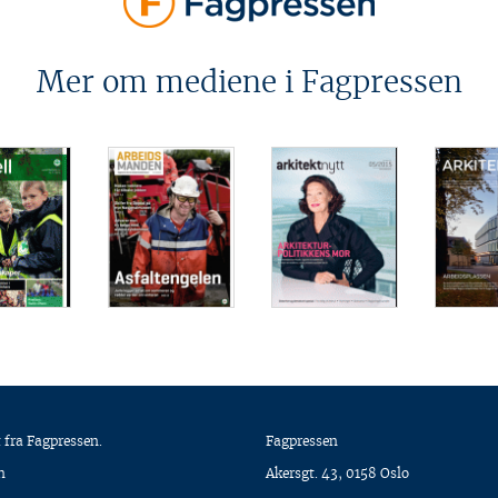
Mer om mediene i Fagpressen
 fra Fagpressen.
Fagpressen
n
Akersgt. 43, 0158 Oslo