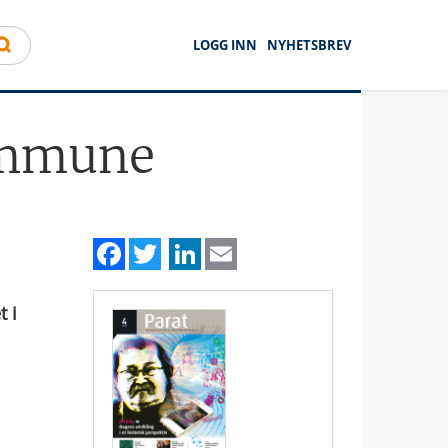
LOGG INN
NYHETSBREV
ommune
Facebook
Twitter
LinkedIn
Email
 i