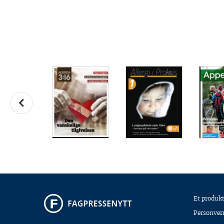
Et produkt
Personver