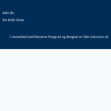
Adm.dir:
Per Brikt Olsen
I samarbeid med
Retriever Norge AS
og designet av
Ideo Solutions AS