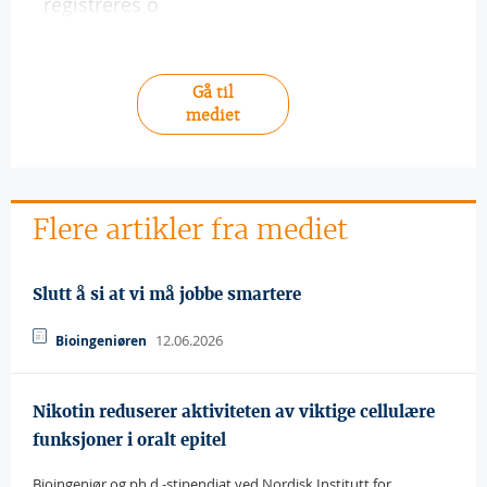
registreres o
Gå til
mediet
Flere artikler fra mediet
Slutt å si at vi må jobbe smartere
12.06.2026
Bioingeniøren
Nikotin reduserer aktiviteten av viktige cellulære
funksjoner i oralt epitel
Bioingeniør og ph.d.-stipendiat ved Nordisk Institutt for