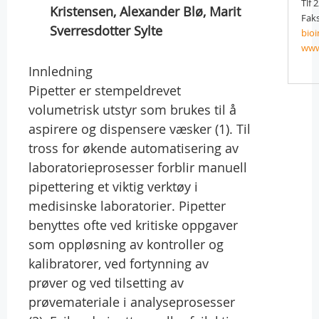
Tlf 
Kristensen, Alexander Blø, Marit
Faks
Sverresdotter Sylte
bio
www
Innledning
Pipetter er stempeldrevet
volumetrisk utstyr som brukes til å
aspirere og dispensere væsker (1). Til
tross for økende automatisering av
laboratorieprosesser forblir manuell
pipettering et viktig verktøy i
medisinske laboratorier. Pipetter
benyttes ofte ved kritiske oppgaver
som oppløsning av kontroller og
kalibratorer, ved fortynning av
prøver og ved tilsetting av
prøvemateriale i analyseprosesser