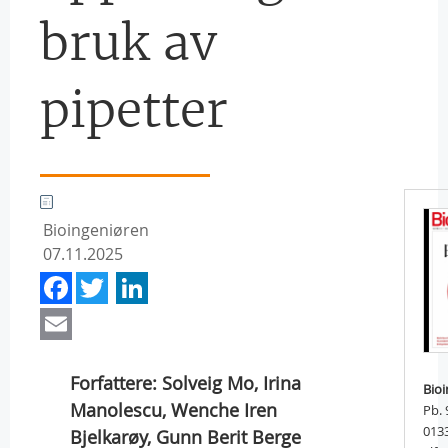
bruk av
pipetter
Bioingeniøren
07.11.2025
Facebook
Twitter
LinkedIn
Email
Forfattere: Solveig Mo, Irina
Bio
Manolescu, Wenche Iren
Pb.
013
Bjelkarøy, Gunn Berit Berge