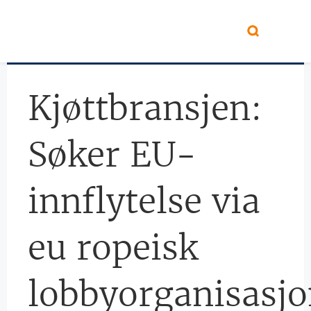
Hopp til hovedinnhold
Kjøttbransjen: 
Søker EU-
innflytelse via
eu ropeisk
lobbyorganisasj