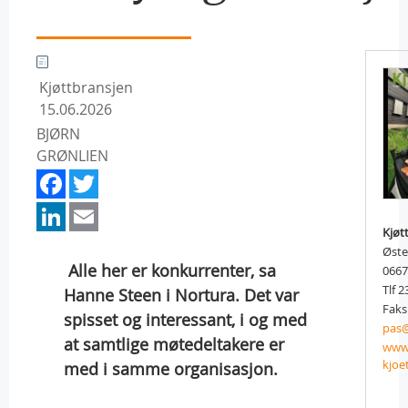
Kjøttbransjen
15.06.2026
BJØRN
GRØNLIEN
Facebook
Twitter
LinkedIn
Email
Kjøt
Øste
 Alle her er konkurrenter, sa
066
Tlf 2
Hanne Steen i Nortura. Det var
Faks
spisset og interessant, i og med
pas@
at samtlige møtedeltakere er
www.
kjoe
med i samme organisasjon.