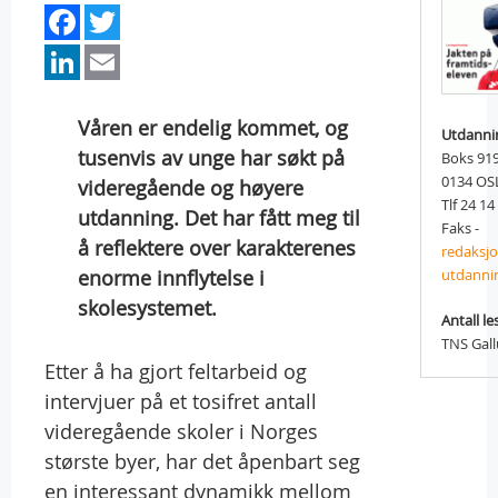
Facebook
Twitter
LinkedIn
Email
Våren er endelig kommet, og
Utdanni
tusenvis av unge har søkt på
Boks 91
0134 OS
videregående og høyere
Tlf 24 14
utdanning. Det har fått meg til
Faks -
å reflektere over karakterenes
redaksj
enorme innflytelse i
utdanni
skolesystemet.
Antall le
TNS Gal
Etter å ha gjort feltarbeid og
intervjuer på et tosifret antall
videregående skoler i Norges
største byer, har det åpenbart seg
en interessant dynamikk mellom