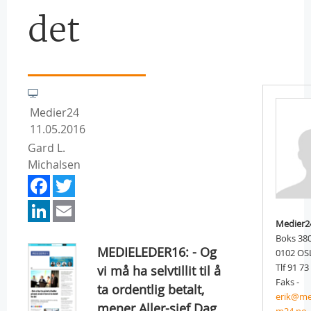
det
Medier24
11.05.2016
Gard L.
Michalsen
Facebook
Twitter
LinkedIn
Email
Medier2
Boks 38
MEDIELEDER16: - Og
0102 OS
Tlf 91 73
vi må ha selvtillit til å
Faks -
ta ordentlig betalt,
erik@me
mener Aller-sjef Dag