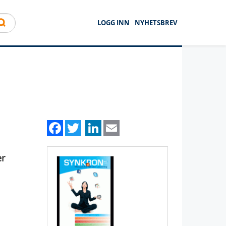
LOGG INN
NYHETSBREV
Facebook
Twitter
LinkedIn
Email
er