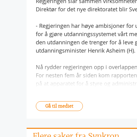
Regjeringen slår sammen virksomheter t
Direktør for det nye direktoratet blir
- Regjeringen har høye ambisjoner for
for å gjøre utdanningssystemet vårt mer 
den utdanningen de trenger for å leve g
utdanningsminister Henrik Asheim (H).
Nå rydder regjeringen opp i overlappe
For nesten fem år siden kom rapporten
på at apparatet for å styre og administ
Gå til mediet
Flere saker fra Synkron