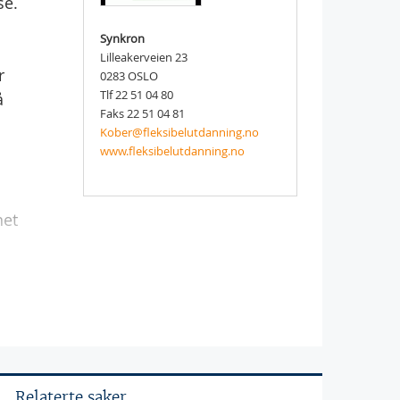
se.
Synkron
Lilleakerveien 23
r
0283 OSLO
Tlf 22 51 04 80
å
Faks 22 51 04 81
Kober@fleksibelutdanning.no
www.fleksibelutdanning.no
net
Relaterte saker