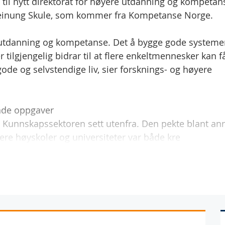
il nytt direktorat for høyere utdanning og kompetan
 Sveinung Skule, som kommer fra Kompetanse Norge.
 utdanning og kompetanse. Det å bygge gode systeme
tilgjengelig bidrar til at flere enkeltmennesker kan f
ode og selvstendige liv, sier forsknings- og høyere
nde oppgaver
 Kunnskapssektoren sett utenfra. Den pekte blant an
rere høyskoler og universiteter var både kre