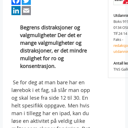
LinkedIn
Email
Utdanni
Boks 91
Begrens distraksjoner og
0134 OS
Tlf 24 14
valgmuligheter Der det er
Faks -
mange valgmuligheter og
redaksj
distraksjoner, er det mindre
utdanni
mulighet for ro og
Antall le
konsentrasjon.
TNS Gal
 Se for deg at man bare har en
lærebok i et fag, så slår man opp
og skal lese fra side 12 til 30. En
helt spesifikk oppgave. Men hvis
man i tillegg har en ipad, kan du
løse en aktivitet på veldig ulike