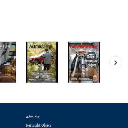
Adm.dir:
Per Brikt Olsen