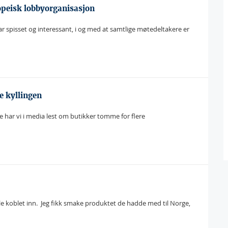
ropeisk lobbyorganisasjon
var spisset og interessant, i og med at samtlige møtedeltakere er
re kyllingen
ar vi i media lest om butikker tomme for flere
e koblet inn.  Jeg fikk smake produktet de hadde med til Norge,