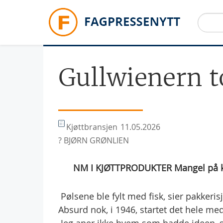
Hopp til hovedinnhold
Gullwienern 
Kjøttbransjen
11.05.2026
? BJØRN GRØNLIEN
NM I KJØTTPRODUKTER Mangel på kj
 Pølsene ble fylt med fisk, sier pakkeri
Absurd nok, i 1946, startet det hele med