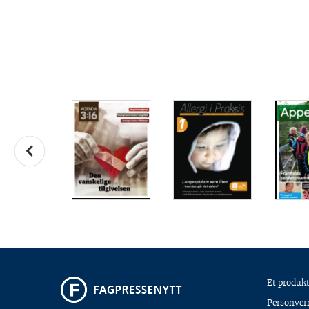
Et produkt
Personver