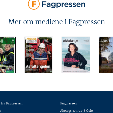
Mer om mediene i Fagpressen
 fra Fagpressen.
Fagpressen
n
Akersgt. 43, 0158 Oslo