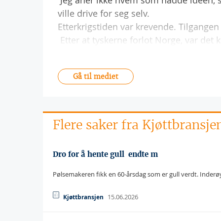
 Jeg aner ikke hvem som hadde ideen, si
ville drive for seg selv.
Etterkrigstiden var krevende. Tilgangen 
 Etter at tyskerne forlot Norge, var det 
Gå til mediet
Flere saker fra Kjøttbransje
Dro for å hente gull  endte m
Pølsemakeren fikk en 60-årsdag som er gull verdt. Inderøy
15.06.2026
Kjøttbransjen