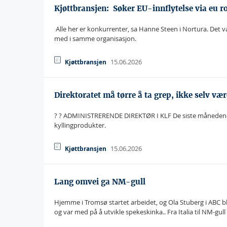
Kjøttbransjen:  Søker EU-innflytelse via eu 
 Alle her er konkurrenter, sa Hanne Steen i Nortura. Det 
med i samme organisasjon.
15.06.2026
Kjøttbransjen
Direktoratet må tørre å ta grep, ikke selv væ
? ? ADMINISTRERENDE DIREKTØR I KLF De siste månedene h
kyllingprodukter.
15.06.2026
Kjøttbransjen
Lang omvei ga NM-gull
Hjemme i Tromsø startet arbeidet, og Ola Stuberg i ABC bl
og var med på å utvikle spekeskinka.. Fra Italia til NM-gull