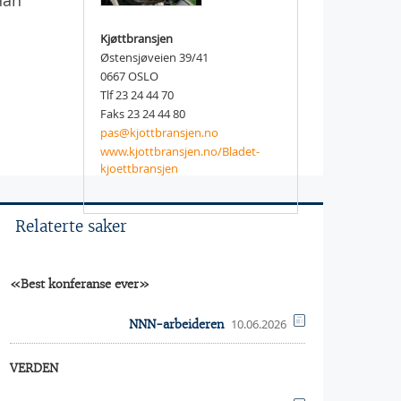
han
Kjøttbransjen
Østensjøveien 39/41
0667 OSLO
Tlf 23 24 44 70
Faks 23 24 44 80
pas@kjottbransjen.no
www.kjottbransjen.no/Bladet-
kjoettbransjen
Relaterte saker
«Best konferanse ever»
10.06.2026
NNN-arbeideren
VERDEN