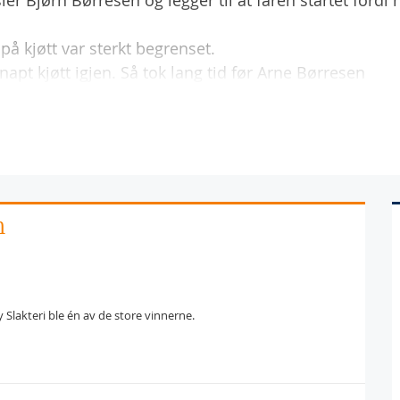
er Bjørn Børresen og legger til at faren startet fordi 
på kjøtt var sterkt begrenset.
knapt kjøtt igjen. Så tok lang tid før Arne Børresen
n
 Slakteri ble én av de store vinnerne.