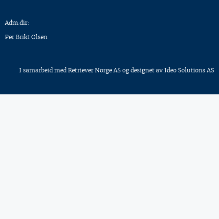
Adm.dir:
Per Brikt Olsen
I samarbeid med
Retriever Norge AS
og designet av
Ideo Solutions AS