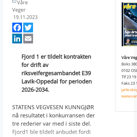
Våre
Veger
19.11.2023
Facebook
Twitter
LinkedIn
Email
Fjord 1 er tildelt kontrakten
Våre Ve
for drift av
Boks 38
0102 OS
riksveifergesambandet E39
Tlf 23 19
Lavik-Oppedal for perioden
Faks 23 
2026-2034.
jarle.s
www.var
STATENS VEGVESEN KUNNGJØR
nå resultatet i konkurransen der
tre rederier var med i siste del.
Fjord1 ble tildelt anbudet fordi