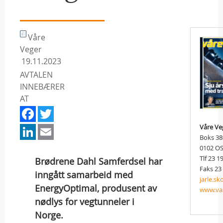
Våre
Veger
19.11.2023
AVTALEN
INNEBÆRER
AT
Facebook
Twitter
LinkedIn
Email
Våre Ve
Boks 3
0102 O
Tlf 23 1
Brødrene Dahl Samferdsel har
Faks 23
inngått samarbeid med
jarle.s
EnergyOptimal, produsent av
www.va
nødlys for vegtunneler i
Norge.