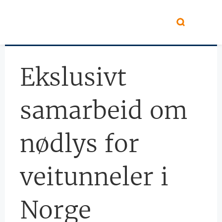
Hopp til hovedinnhold
Ekslusivt
samarbeid om
nødlys for
veitunneler i
Norge