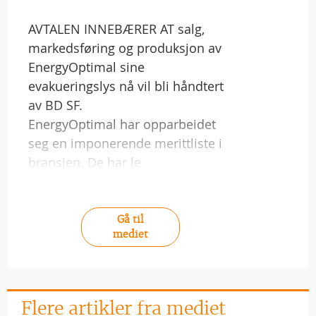
AVTALEN INNEBÆRER AT salg,
markedsføring og produksjon av
EnergyOptimal sine
evakueringslys nå vil bli håndtert
av BD SF.
EnergyOptimal har opparbeidet
seg en imponerende merittliste i
bransjen. De har le
Gå til
mediet
Flere artikler fra mediet