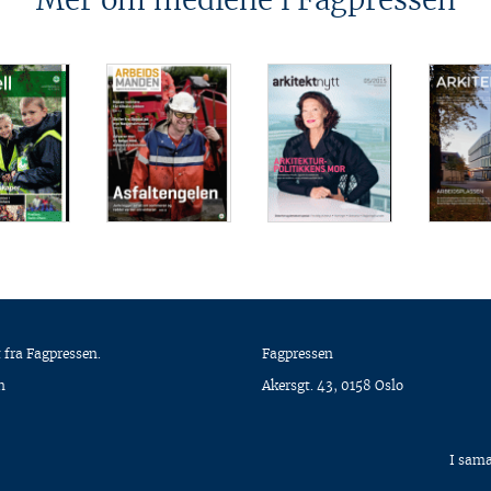
Mer om mediene i Fagpressen
 fra Fagpressen.
Fagpressen
n
Akersgt. 43, 0158 Oslo
I sam