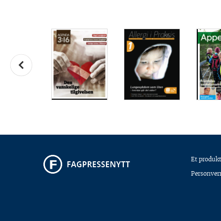
Et produkt
Personver