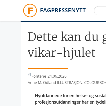
Hopp til hovedinnhold
Dette kan du 
vikar-hjulet
Fontene
24.06.2026
Anne M. Odland ILLUSTRASJON: COLOURBO
Nyutdannede innen helse- og sosialf
profesjonsutdanninger har en tydelig