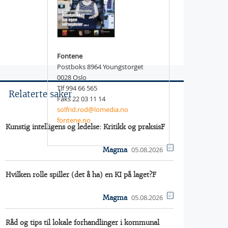
Fontene
Postboks 8964 Youngstorget
0028 Oslo
Tlf 994 66 565
Relaterte saker
Faks 22 03 11 14
solfrid.rod@lomedia.no
fontene.no
Kunstig intelligens og ledelse: Kritikk og praksisF
05.08.2026
Magma
Hvilken rolle spiller (det å ha) en KI på laget?F
05.08.2026
Magma
Råd og tips til lokale forhandlinger i kommunal