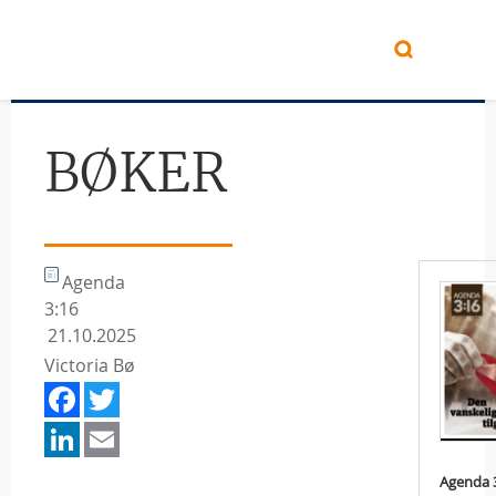
Hopp til hovedinnhold
BØKER
Agenda
3:16
21.10.2025
Victoria Bø
Facebook
Twitter
LinkedIn
Email
Agenda 