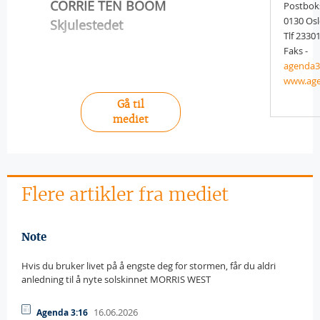
CORRIE TEN BOOM
Postboks
0130 Os
Skjulestedet
Tlf 2330
Faks -
agenda
www.age
Gå til
mediet
Flere artikler fra mediet
Note
Hvis du bruker livet på å engste deg for stormen, får du aldri
anledning til å nyte solskinnet MORRIS WEST
16.06.2026
Agenda 3:16