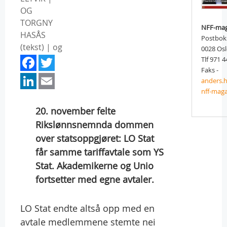
OG
TORGNY
NFF-mag
HASÅS
Postbok
(tekst) | og
0028 Os
Facebook
Twitter
Tlf 971 4
Faks -
LinkedIn
Email
anders.
nff-maga
20. november felte
Rikslønnsnemnda dommen
over statsoppgjøret: LO Stat
får samme tariffavtale som YS
Stat. Akademikerne og Unio
fortsetter med egne avtaler.
LO Stat endte altså opp med en
avtale medlemmene stemte nei