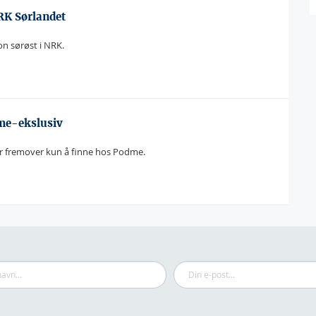
RK Sørlandet
on sørøst i NRK.
dme-ekslusiv
r fremover kun å finne hos Podme.