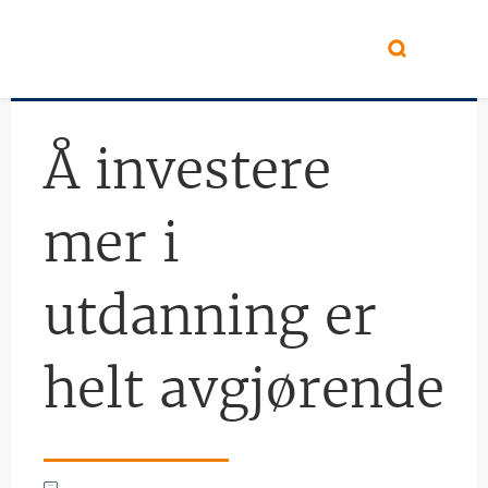
Hopp til hovedinnhold
Å investere
mer i
utdanning er
helt avgjørende