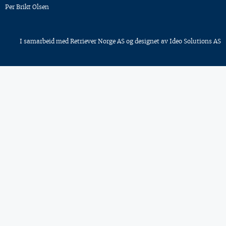
Per Brikt Olsen
I samarbeid med
Retriever Norge AS
og designet av
Ideo Solutions AS